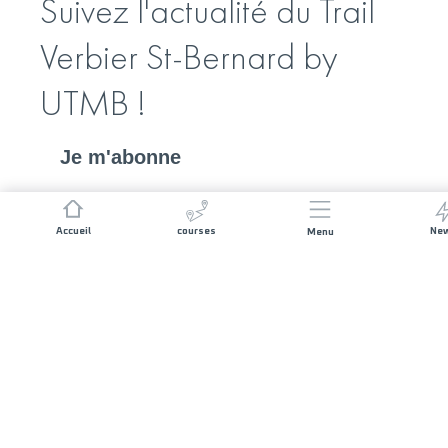
Suivez l'actualité du Trail
Verbier St-Bernard by
UTMB !
Je m'abonne
*
Adresse e-mail
Accueil
courses
Ne
Menu
Prénom
Nom de famille
Autorisation