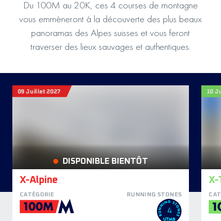
Du 100M au 20K, ces 4 courses de montagne
vous emmèneront à la découverte des plus beaux
panoramas des Alpes suisses et vous feront
traverser des lieux sauvages et authentiques.
09 Juillet 2027
10 Ju
DISPONIBLE BIENTÔT
X-Alpine
X-
CATÉGORIE
RUNNING STONES
CAT
4